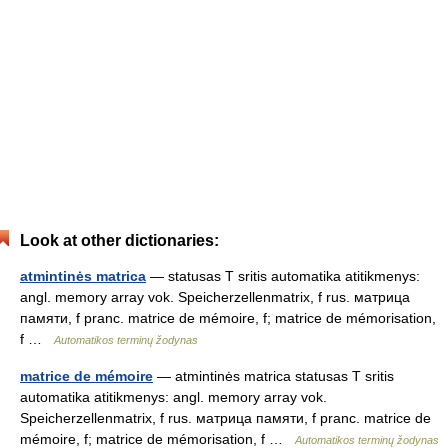
Look at other dictionaries:
atmintinės matrica
— statusas T sritis automatika atitikmenys:
angl. memory array vok. Speicherzellenmatrix, f rus. матрица
памяти, f pranc. matrice de mémoire, f; matrice de mémorisation,
f …
Automatikos terminų žodynas
matrice de mémoire
— atmintinės matrica statusas T sritis
automatika atitikmenys: angl. memory array vok.
Speicherzellenmatrix, f rus. матрица памяти, f pranc. matrice de
mémoire, f; matrice de mémorisation, f …
Automatikos terminų žodynas