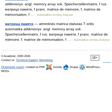
atitikmenys: angl. memory array vok. Speicherzellenmatrix, f rus.
матрица памяти, f pranc. matrice de mémoire, f; matrice de
mémorisation, f …
Automatikos terminų žodynas
матрица памяти
— atmintinės matrica statusas T sritis
automatika atitikmenys: angl. memory array vok.
Speicherzellenmatrix, f rus. матрица памяти, f pranc. matrice de
mémoire, f; matrice de mémorisation, f …
Automatikos terminų žodynas
© Academic, 2000-2026
18+
Contact us:
Technical Support
,
Advertising
Dictionaries export
, created on PHP,
Joomla,
Drupal,
WordPress,
MODx.