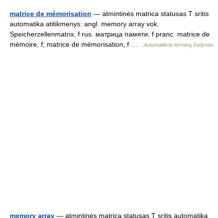
matrice de mémorisation
— atmintinės matrica statusas T sritis
automatika atitikmenys: angl. memory array vok.
Speicherzellenmatrix, f rus. матрица памяти, f pranc. matrice de
mémoire, f; matrice de mémorisation, f …
Automatikos terminų žodynas
memory array
— atmintinės matrica statusas T sritis automatika