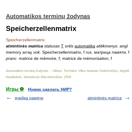
Automatikos terminų žodynas
Speicherzellenmatrix
Speicherzellenmatrix
atmintinės
matrica
statusas
T
sritis
automatika
atitikmenys
:
angl.
memory array
vok.
Speicherzellenmatrix, f
rus.
матрица памяти, f
pranc.
matrice de mémoire, f; matrice de mémorisation, f
Automatikos terminų žodynas. – Vilnius: Technika
.
Vilius Antanas Geleževičius, Angelė
Kaulakienė, Stanislovas Marcinkevičius
.
2004
.
Игры ⚽
Нужно сделать НИР?
ячейка памяти
atmintinės matrica